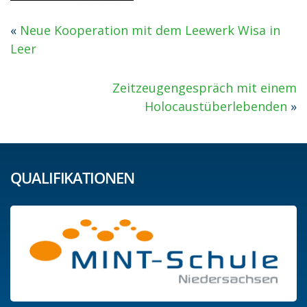
«
Neue Kooperation mit dem Leewerk Wisa in
Leer
Zeitzeugengespräch mit einem
Holocaustüberlebenden
»
QUALIFIKATIONEN