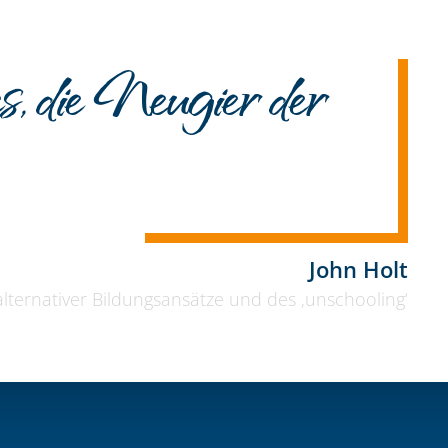
, die Neugier der
John Holt
lternativer Bildungsansätze und des ‚unschooling‘