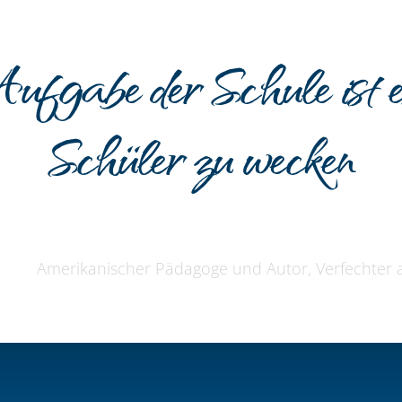
ufgabe der Schule ist es
Schüler zu wecken
Amerikanischer Pädagoge und Autor, Verfechter a