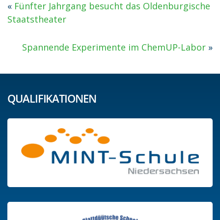
«
Fünfter Jahrgang besucht das Oldenburgische
Staatstheater
Spannende Experimente im ChemUP-Labor
»
QUALIFIKATIONEN