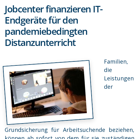
Jobcenter finanzieren IT-
Endgeräte für den
pandemiebedingten
Distanzunterricht
Familien,
die
Leistungen
der
Grundsicherung für Arbeitsuchende beziehen,
können ab sofort von dem für sie zuständigen